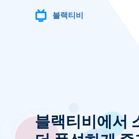
컨
텐
블랙티비
츠
로
건
너
뛰
기
블랙티비에서 