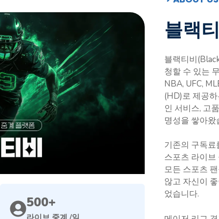
블랙티
블랙티비(Blac
청할 수 있는 무
NBA, UFC, 
(HD)로 제공
인 서비스, 고
명성을 쌓아왔
기존의 구독료
스포츠 라이브 
모든 스포츠 
않고 자신이 좋
었습니다.
500+
라이브 중계 /일
메이저 리그 경